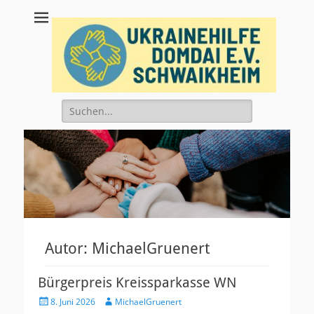
Ukrainehilfe
Domdai e.V.
Suche
nach:
Autor:
MichaelGruenert
Bürgerpreis Kreissparkasse WN
Veröffentlicht
Autor
8. Juni 2026
MichaelGruenert
am