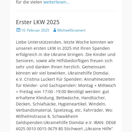
für die vielen
weiterlesen…
Erster LKW 2025
Veröffentlicht
Autor
10. Februar 2025
MichaelGruenert
am
Liebe Unterstützenden, letzte Woche konnten wir
unseren ersten LKW in 2025 mit Ihren Spenden
erfolgreich in die Ukraine bringen. Die Kinder und
Senioren, sowie alle Hilfsbedürftigen freuen sich
sehr und danken Ihnen herzlich. Gemeinsam
können wir viel bewirken. Ukrainehilfe Domdai.
e.V. Cristina Luckert Für Spenden: Annahmezeiten
für Kleider- und Sachspenden: Montag + Mittwoch
+ Freitag von 17:00 -19:00 Benötigt werden: gut
erhaltene Kleidung, Bettwäsche, Handtücher,
Decken, Schlafsäcke, Hygieneartikel, Windeln,
Verbandsmaterial, Spielzeug, etc. Fahrräder, Wo:
Wilhelmstrasse 8, Schwaikheim
Geldspenden:Ukrainehilfe Domdai e.V. IBAN: DE68
6025 0010 0015 0679 80 Stichwort „Ukraine Hilfe“