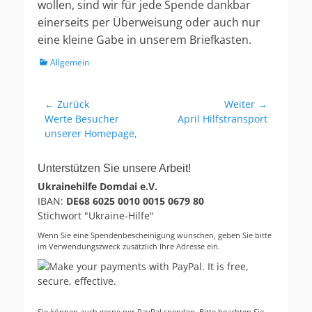
wollen, sind wir für jede Spende dankbar
einerseits per Überweisung oder auch nur
eine kleine Gabe in unserem Briefkasten.
Kategorien
Allgemein
Beitragsnavigation
← Zurück
Weiter →
Vorheriger
Nächster
Werte Besucher
April Hilfstransport
Beitrag:
Beitrag:
unserer Homepage,
Unterstützen Sie unsere Arbeit!
Ukrainehilfe Domdai e.V.
IBAN:
DE68 6025 0010 0015 0679 80
Stichwort "Ukraine-Hilfe"
Wenn Sie eine Spendenbescheinigung wünschen, geben Sie bitte
im Verwendungszweck zusätzlich Ihre Adresse ein.
Sie können auch gerne per PayPal spenden. Bitte beachten Sie,