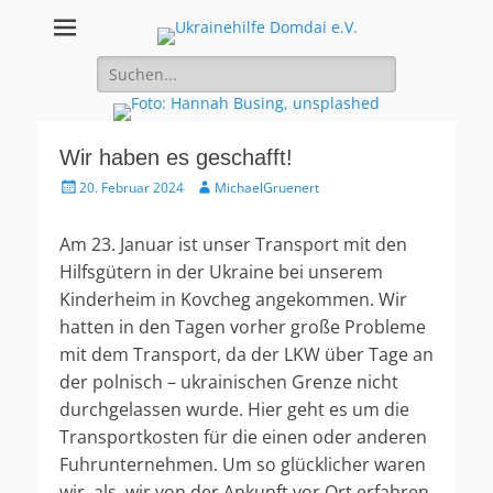
Ukrainehilfe
Suche
Domdai e.V.
nach:
Wir haben es geschafft!
Veröffentlicht
Autor
20. Februar 2024
MichaelGruenert
am
Am 23. Januar ist unser Transport mit den
Hilfsgütern in der Ukraine bei unserem
Kinderheim in Kovcheg angekommen. Wir
hatten in den Tagen vorher große Probleme
mit dem Transport, da der LKW über Tage an
der polnisch – ukrainischen Grenze nicht
durchgelassen wurde. Hier geht es um die
Transportkosten für die einen oder anderen
Fuhrunternehmen. Um so glücklicher waren
wir, als wir von der Ankunft vor Ort erfahren